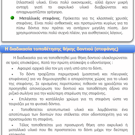
(πλαστικό) υλικό. Είναι πολύ οικονομικές, αλλά έχουν μικρή
αντοχή γιατί το ακρυλικό υλικό διαβρώνεται και
αποχρωματίζεται γρήγορα.
Μεταλλικές στεφάνες
. Πρόκειται για τις κλασσικές χρυσές
στεφάνες. Είναι πολύ ανθεκτικές και προτιμώνται κυρίως για τα
πίσω δόντια που πρέπει να αντέχουν μεγάλη πίεση. Δεν
χρησιμοποιούνται πολύ συχνά πλέον, για αισθητικούς λόγους.
Η διαδικασία τοποθέτησης θήκης δοντιού (στεφάνης)
Η διαδικασία για να τοποθετηθεί μια θήκη δοντιού ολοκληρώνεται
σε τρείς επισκέψεις. Κατά την πρώτη επίσκεψη ο οδοντίατρος :
Αφαιρεί αρχικά όλο τον μη υγιή ιστό απο το δόντι.
Το δόντι τροχίζεται περιμετρικά (μασητική και πλευρικές
επιφάνειες) για να δημιουργηθεί ο απαραίτητος χώρος για το υλικό
της στεφάνης. Σε ορισμένες περιπτώσεις πιθανόν να χρειάζεται να
προηγηθεί απονεύρωση του δοντιού και τοποθέτηση άξονα στο
ριζικό σωλήνα για την καλύτερη στερέωση της στεφάνης.
Επιλέγεται το κατάλληλο χρώμα για τη στεφάνη ώστε να
ταιριάζει με τα φυσικά δόντια.
Τοποθετείται αποτυπωτικό υλικό και λαμβάνεται ένα
αποτύπωμα των δοντιών που στέλνεται στον οδοντοτεχνίτη για να
προετοιμάσει τη στεφάνη.
Τέλος τοποθετείται μια προσωρινή θήκη απο ακρυλικό ή
μεταλλικό υλικό που θα προστατεύει το δόντι μέχρι την δεύτερη
επίσκεψη.