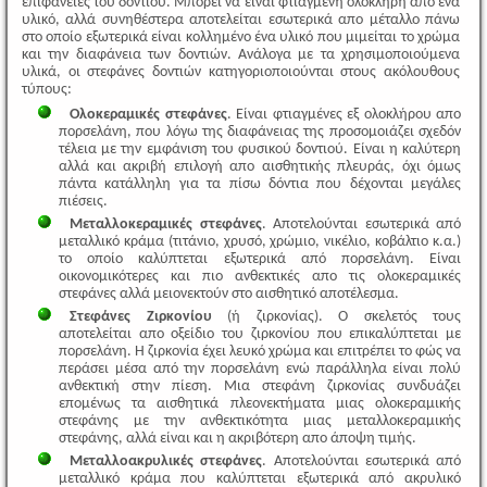
επιφάνειες του δοντιού. Μπορεί να είναι φτιαγμένη ολόκληρη απο ένα
υλικό, αλλά συνηθέστερα αποτελείται εσωτερικά απο μέταλλο πάνω
στο οποίο εξωτερικά είναι κολλημένο ένα υλικό που μιμείται το χρώμα
και την διαφάνεια των δοντιών. Ανάλογα με τα χρησιμοποιούμενα
υλικά, οι στεφάνες δοντιών κατηγοριοποιούνται στους ακόλουθους
τύπους:
Ολοκεραμικές στεφάνες
. Είναι φτιαγμένες εξ ολοκλήρου απο
πορσελάνη, που λόγω της διαφάνειας της προσομοιάζει σχεδόν
τέλεια με την εμφάνιση του φυσικού δοντιού. Είναι η καλύτερη
αλλά και ακριβή επιλογή απο αισθητικής πλευράς, όχι όμως
πάντα κατάλληλη για τα πίσω δόντια που δέχονται μεγάλες
πιέσεις.
Μεταλλοκεραμικές στεφάνες
. Αποτελούνται εσωτερικά από
μεταλλικό κράμα (τιτάνιο, χρυσό, χρώμιο, νικέλιο, κοβάλτιο κ.α.)
το οποίο καλύπτεται εξωτερικά από πορσελάνη. Είναι
οικονομικότερες και πιο ανθεκτικές απο τις ολοκεραμικές
στεφάνες αλλά μειονεκτούν στο αισθητικό αποτέλεσμα.
Στεφάνες Ζιρκονίου
(ή ζιρκονίας). Ο σκελετός τους
αποτελείται απο οξείδιο του ζιρκονίου που επικαλύπτεται με
πορσελάνη. H ζιρκονία έχει λευκό χρώμα και επιτρέπει το φώς να
περάσει μέσα από την πορσελάνη ενώ παράλληλα είναι πολύ
ανθεκτική στην πίεση. Μια στεφάνη ζιρκονίας συνδυάζει
επομένως τα αισθητικά πλεονεκτήματα μιας ολοκεραμικής
στεφάνης με την ανθεκτικότητα μιας μεταλλοκεραμικής
στεφάνης, αλλά είναι και η ακριβότερη απο άποψη τιμής.
Μεταλλοακρυλικές στεφάνες
. Αποτελούνται εσωτερικά από
μεταλλικό κράμα που καλύπτεται εξωτερικά από ακρυλικό