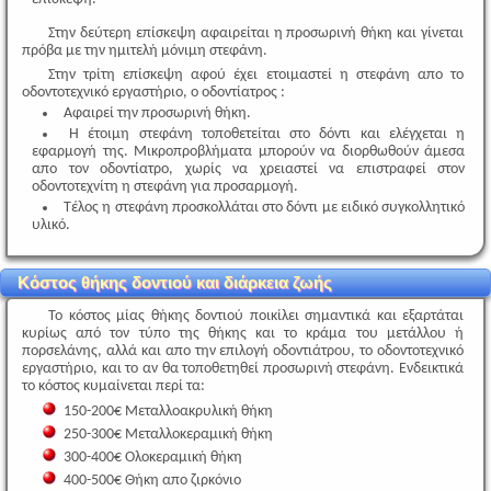
Στην δεύτερη επίσκεψη αφαιρείται η προσωρινή θήκη και γίνεται
πρόβα με την ημιτελή μόνιμη στεφάνη.
Στην τρίτη επίσκεψη αφού έχει ετοιμαστεί η στεφάνη απο το
οδοντοτεχνικό εργαστήριο, ο οδοντίατρος :
Αφαιρεί την προσωρινή θήκη.
Η έτοιμη στεφάνη τοποθετείται στο δόντι και ελέγχεται η
εφαρμογή της. Μικροπροβλήματα μπορούν να διορθωθούν άμεσα
απο τον οδοντίατρο, χωρίς να χρειαστεί να επιστραφεί στον
οδοντοτεχνίτη η στεφάνη για προσαρμογή.
Τέλος η στεφάνη προσκολλάται στο δόντι με ειδικό συγκολλητικό
υλικό.
Κόστος θήκης δοντιού και διάρκεια ζωής
Το κόστος μίας θήκης δοντιού ποικίλει σημαντικά και εξαρτάται
κυρίως από τον τύπο της θήκης και το κράμα του μετάλλου ή
πορσελάνης, αλλά και απο την επιλογή οδοντιάτρου, το οδοντοτεχνικό
εργαστήριο, και το αν θα τοποθετηθεί προσωρινή στεφάνη. Ενδεικτικά
το κόστος κυμαίνεται περί τα:
150-200€ Μεταλλοακρυλική θήκη
250-300€ Μεταλλοκεραμική θήκη
300-400€ Ολοκεραμική θήκη
400-500€ Θήκη απο ζιρκόνιο