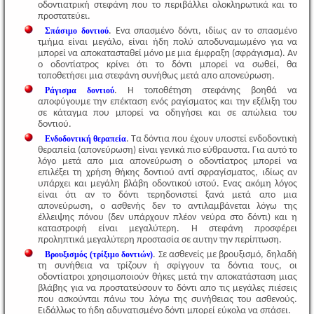
οδοντιατρική στεφάνη που το περιβάλλει ολοκληρωτικά και το
προστατεύει.
Σπάσιμο δοντιού
. Ενα σπασμένο δόντι, ιδίως αν το σπασμένο
τμήμα είναι μεγάλο, είναι ήδη πολύ αποδυναμωμένο για να
μπορεί να αποκατασταθεί μόνο με μια έμφραξη (σφράγισμα). Αν
ο οδοντίατρος κρίνει ότι το δόντι μπορεί να σωθεί, θα
τοποθετήσει μια στεφάνη συνήθως μετά απο απονεύρωση.
Ράγισμα δοντιού
. Η τοποθέτηση στεφάνης βοηθά να
αποφύγουμε την επέκταση ενός ραγίσματος και την εξέλιξη του
σε κάταγμα που μπορεί να οδηγήσει και σε απώλεια του
δοντιού.
Ενδοδοντική θεραπεία
. Τα δόντια που έχουν υποστεί ενδοδοντική
θεραπεία (απονεύρωση) είναι γενικά πιο εύθραυστα. Για αυτό το
λόγο μετά απο μια απονεύρωση ο οδοντίατρος μπορεί να
επιλέξει τη χρήση θήκης δοντιού αντί σφραγίσματος, ιδίως αν
υπάρχει και μεγάλη βλάβη οδοντικού ιστού. Ενας ακόμη λόγος
είναι ότι αν το δόντι τερηδονιστεί ξανά μετά απο μια
απονεύρωση, ο ασθενής δεν το αντιλαμβάνεται λόγω της
έλλειψης πόνου (δεν υπάρχουν πλέον νεύρα στο δόντι) και η
καταστροφή είναι μεγαλύτερη. Η στεφάνη προσφέρει
προληπτικά μεγαλύτερη προστασία σε αυτην την περίπτωση.
Βρουξισμός (τρίξιμο δοντιών)
. Σε ασθενείς με βρουξισμό, δηλαδή
τη συνήθεια να τρίζουν ή σφίγγουν τα δόντια τους, οι
οδοντίατροι χρησιμοποιούν θήκες μετά την αποκατάσταση μιας
βλάβης για να προστατεύσουν το δόντι απο τις μεγάλες πιέσεις
που ασκούνται πάνω του λόγω της συνήθειας του ασθενούς.
Ειδάλλως το ήδη αδυνατισμένο δόντι μπορεί εύκολα να σπάσει.