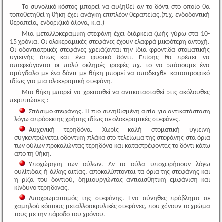
Το συνολικό κόστος μπορεί να αυξηθεί αν το δόντι στο οποίο θα
τοποθετηθεί η θήκη έχει ανάγκη επιπλέον θεραπείας,(π.χ. ενδοδοντική
θεραπεία, ενδοριζικό άξονα, κ.α.)
Μια μεταλλοκεραμική στεφάνη έχει διάρκεια ζωής γύρω στα 10-
15 χρόνια. Οι ολοκεραμικές στεφάνες έχουν ελαφρά μικρότερη αντοχή.
Οι οδοντιατρικές στεφάνες χρειάζονται την ίδια φροντίδα στοματικής
υγιεινής όπως και ένα φυσικό δόντι. Επίσης θα πρέπει να
αποφεύγονται οι πολύ σκληρές τροφές πχ. το να σπάσουμε ένα
αμύγδαλο με ένα δόντι με θήκη μπορεί να αποδειχθεί καταστροφικό
ιδίως για μια ολοκεραμική στεφάνη.
Μια θήκη μπορεί να χρειασθεί να αντικατασταθεί στις ακόλουθες
περιπτώσεις :
Σπάσιμο στεφάνης. Η πιο συνηθισμένη αιτία για αντικατάσταση
λόγω απρόσεκτης χρήσης ιδίως σε ολοκεραμικές στεφάνες.
Αυχενική τερηδόνα. Χωρίς καλή στοματική υγιεινή
συγκεντρώνεται οδοντική πλάκα στο τελείωμα της στεφάνης στα όρια
των ούλων προκαλώντας τερηδόνα και καταστρέφοντας το δόντι κάτω
απο τη θήκη.
Υποχώρηση των ούλων. Αν τα ούλα υποχωρήσουν λόγω
ουλίτιδας ή άλλης αιτίας, αποκαλύπτονται τα όρια της στεφάνης και
η ρίζα του δοντιού, δημιουργώντας αντιαισθητική εμφάνιση και
κίνδυνο τερηδόνας.
Αποχρωματισμός της στεφάνης. Ενα σύνηθες πρόβλημα σε
χαμηλού κόστους μεταλλοακρυλικές στεφάνες, που χάνουν το χρώμα
τους με την πάροδο του χρόνου.