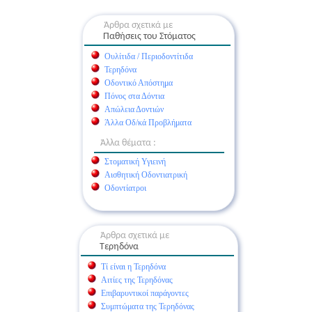
Άρθρα σχετικά με
Παθήσεις του Στόματος
Ουλίτιδα / Περιοδοντίτιδα
Τερηδόνα
Οδοντικό Απόστημα
Πόνος στα Δόντια
Απώλεια Δοντιών
Άλλα Οδ/κά Προβλήματα
Άλλα θέματα :
Στοματική Υγιεινή
Αισθητική Οδοντιατρική
Οδοντίατροι
Άρθρα σχετικά με
Τερηδόνα
Τί είναι η Τερηδόνα
Αιτίες της Τερηδόνας
Επιβαρυντικοί παράγοντες
Συμπτώματα της Τερηδόνας