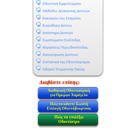
Οδοντικά Εμφυτεύματα
Μέθοδοι Λεύκανσης Δοντιών
Κακοσμία του Στόματος
Ευαίσθητα Δόντια
Απόστημα Δοντιού
Συμπτώματα Ουλίτιδας
Θεραπείες Περιοδοντίτιδας
Απονεύρωση Δοντιού
Συστατικά της Οδοντόκρεμας
Οδηγοί Στοματικής Υγείας
Διαβάστε επίσης:
Αισθητική Οδοντιατρική
για Όμορφο Χαμόγελο
Πώς να κάνετε Σωστή
Επιλογή Οδοντόβουρτσας
Πώς να επιλέξω
Οδοντίατρο