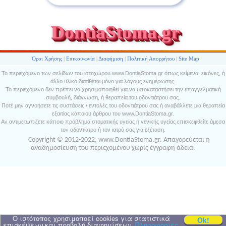
DontiaStoma.gr
Όροι Χρήσης
|
Επικοινωνία
|
Διαφήμιση
|
Πολιτική Απορρήτου
|
Site Map
Το περιεχόμενο των σελίδων του ιστοχώρου www.DontiaStoma.gr όπως κείμενα, εικόνες, ή
άλλο υλικό διατίθεται μόνο για λόγους ενημέρωσης.
Το περιεχόμενο δεν πρέπει να χρησιμοποιηθεί για να υποκαταστήσει την επαγγελματική
συμβουλή, διάγνωση, ή θεραπεία του οδοντιάτρου σας.
Ποτέ μην αγνοήσετε τις συστάσεις / εντολές του οδοντιάτρου σας ή αναβάλλετε μια θεραπεία
εξαιτίας κάποιου άρθρου του www.DontiaStoma.gr.
Αν αντιμετωπίζετε κάποιο πρόβλημα στοματικής υγείας ή γενικής υγείας επισκεφθείτε άμεσα
τον οδοντίατρο ή τον ιατρό σας για εξέταση.
Copyright © 2012-2022, www.DontiaStoma.gr. Απαγορεύεται η
αναδημοσίευση του περιεχομένου χωρίς έγγραφη άδεια.
Ο ιστότοπος χρησιμοποεί cookies για στατιστικά
Ok!
επισκέψεων και προβολή διαφημίσεων.
Πληροφορίες