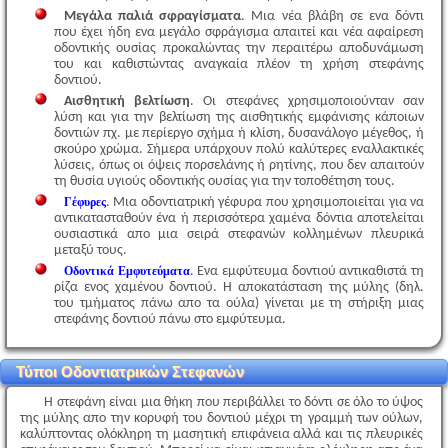
Μεγάλα παλιά σφραγίσματα
. Μια νέα βλάβη σε ενα δόντι
που έχει ήδη ενα μεγάλο σφράγισμα απαιτεί και νέα αφαίρεση
οδοντικής ουσίας προκαλώντας την περαιτέρω αποδυνάμωση
του και καθιστώντας αναγκαία πλέον τη χρήση στεφάνης
δοντιού.
Αισθητική βελτίωση
. Οι στεφάνες χρησιμοποιούνταν σαν
λύση και για την βελτίωση της αισθητικής εμφάνισης κάποιων
δοντιών πχ. με περίεργο σχήμα ή κλίση, δυσανάλογο μέγεθος, ή
σκούρο χρώμα. Σήμερα υπάρχουν πολύ καλύτερες εναλλακτικές
λύσεις, όπως οι όψεις πορσελάνης ή ρητίνης, που δεν απαιτούν
τη θυσία υγιούς οδοντικής ουσίας για την τοποθέτηση τους.
Γέφυρες
. Μια οδοντιατρική γέφυρα που χρησιμοποιείται για να
αντικατασταθούν ένα ή περισσότερα χαμένα δόντια αποτελείται
ουσιαστικά απο μια σειρά στεφανών κολλημένων πλευρικά
μεταξύ τους.
Οδοντικά Εμφυτεύματα
. Ενα εμφύτευμα δοντιού αντικαθιστά τη
ρίζα ενος χαμένου δοντιού. Η αποκατάσταση της μύλης (δηλ.
του τμήματος πάνω απο τα ούλα) γίνεται με τη στήριξη μιας
στεφάνης δοντιού πάνω στο εμφύτευμα.
Τύποι Οδοντιατρικών Στεφανών
Η στεφάνη είναι μια θήκη που περιβάλλει το δόντι σε όλο το ύψος
της μύλης απο την κορυφή του δοντιού μέχρι τη γραμμή των ούλων,
καλύπτοντας ολόκληρη τη μασητική επιφάνεια αλλά και τις πλευρικές