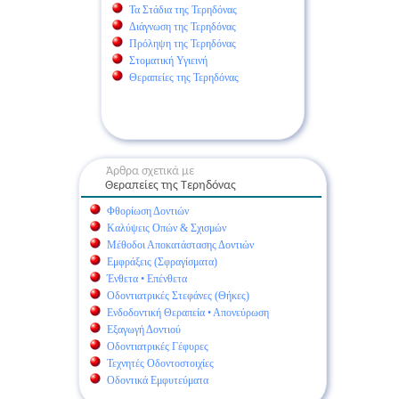
Τα Στάδια της Τερηδόνας
Διάγνωση της Τερηδόνας
Πρόληψη της Τερηδόνας
Στοματική Υγιεινή
Θεραπείες της Τερηδόνας
Άρθρα σχετικά με
Θεραπείες της Τερηδόνας
Φθορίωση Δοντιών
Καλύψεις Οπών & Σχισμών
Μέθοδοι Αποκατάστασης Δοντιών
Εμφράξεις (Σφραγίσματα)
Ένθετα • Επένθετα
Οδοντιατρικές Στεφάνες (Θήκες)
Ενδοδοντική Θεραπεία • Απονεύρωση
Εξαγωγή Δοντιού
Οδοντιατρικές Γέφυρες
Τεχνητές Οδοντοστοιχίες
Οδοντικά Εμφυτεύματα