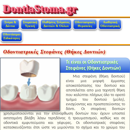
DontiaStoma.gr
Στόμα &
Στοματική
Παθήσεις Στόματος
Οδοντιατρικές
Αισθητική
Δόντια
Υγιεινή
Δοντιών & Ούλων
Θεραπείες
Οδοντιατρική
Οδοντίατροι
Ειδικότητες
Οδοντιατρικές Στεφάνες (Θήκες Δοντιών)
Τι είναι οι Οδοντιατρικές
Στεφάνες (Θήκες Δοντιών)
Μια στεφάνη (θήκη δοντιού)
είναι μια μορφή έμμεσης
αποκατάστασης του δοντιού και
αποτελείται απο μια τεχνητή θήκη
που καλύπτει πλήρως όλο το ορατό
τμήμα του δοντιού (μύλη),
ενισχύοντας και προστατεύοντας το
δόντι. Οι στεφάνες δοντιών
χρησιμοποιούνται για την επανόρθωση δοντιών που έχουν υποστεί
εκτεταμένη βλάβη λόγω τερηδόνας ή τραυματισμού, καθώς και σε
οδοντικά εμφυτεύματα και γέφυρες. Οι οδοντιατρικές στεφάνες
κατασκευάζονται έτσι ώστε να μιμούνται το σχήμα και το χρώμα του