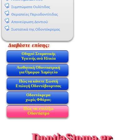
Συμπτώματα Ουλίτιδας
Θεραπείες Περιοδοντίτιδας
Απονεύρωση Δοντιού
Συστατικά της Οδοντόκρεμας
Διαβάστε επίσης:
Οδηγοί Στοματικής
Υγιεινής ανά Ηλικία
Αισθητική Οδοντιατρική
για Όμορφο Χαμόγελο
Πώς να κάνετε Σωστή
Επιλογή Οδοντόβουρτσας
Οδοντόκρεμα
χωρίς Φθόριο;
Πώς να επιλέξω
Οδοντίατρο
DontiaStoma.gr