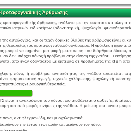
 Κροταφογναθικής Άρθρωσης
ς κροταφογναθικής άρθρωσης, ανάλογα με την εκάστοτε αιτιολογία τ
τικών ιατρικών ειδικοτήτων (οδοντιατρική, ψυχολογία, φυσιοθεραπεί
ης αιτιολογίας, και οι τυχόν δομικές βλάβες της άρθρωσης είναι οι κύ
της θεραπείας του κροταφογναθικού συνδρόμου. Η πρόκληση ήχων από
ς μπορεί να σημαίνει μια μικρή μετατόπιση του διάρθριου δίσκου, 
, αν δεν υπάρχει πόνος ή πρόβλημα στην κίνηση της γνάθου. Η εκτίμηση
ίνεται από έναν οδοντίατρο με εμπειρία σε προβλήματα της ΚΓΔ ή από
χληση, πόνο, ή πρόβλημα κινητικότητας της γνάθου απαιτείται ιατ
άνει φαρμακευτική αγωγή, τεχνικές χαλάρωσης, ψυχολογική υποστήρ
 περιπτώσεις χειρουργική θεραπεία.
ΓΣ είναι η ανακούφιση του πόνου που αισθάνεται ο ασθενής, ιδιαίτερ
ακόμη και από μικρές κινήσεις της γνάθου. Η μείωση του πόνου μπορε
ίπονα, αντιφλεγμονώδη, και μυοχαλαρωτικά.
λαρώνουν την ένταση των μυών και μειώνουν τον πόνο.