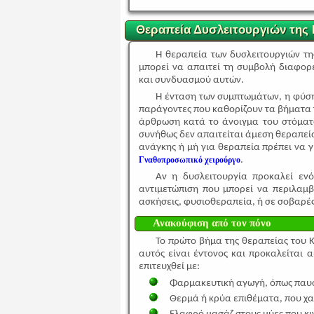
Θεραπεία Δυσλειτουργιών της
Η θεραπεία των δυσλειτουργιών τη
μπορεί να απαιτεί τη συμβολή διαφορε
και συνδυασμού αυτών.
Η ένταση των συμπτωμάτων, η φύση τ
παράγοντες που καθορίζουν τα βήματα 
άρθρωση κατά το άνοιγμα του στόματο
συνήθως δεν απαιτείται άμεση θεραπεία
ανάγκης ή μή για θεραπεία πρέπει να γ
Γναθοπροσωπικό χειρούργο
.
Αν η δυσλειτουργία προκαλεί ενό
αντιμετώπιση που μπορεί να περιλαμβ
ασκήσεις, φυσιοθεραπεία, ή σε σοβαρές
Ανακούφιση από τον πόνο
Το πρώτο βήμα της θεραπείας του Κ
αυτός είναι έντονος και προκαλείται 
επιτευχθεί με:
Φαρμακευτική αγωγή, όπως παυσ
Θερμά ή κρύα επιθέματα, που χα