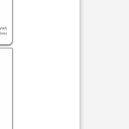
γική
ίναι