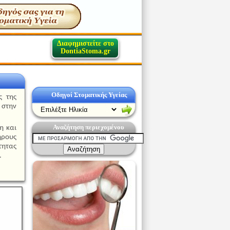
Διαφημιστείτε στο
DontiaStoma.gr
Οδηγοί Στοματικής Υγείας
ς της
 στην
Αναζήτηση περιεχομένου
η και
ήρους
τητας
.