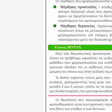
Οι νάρθηκες που χρησιμοποιούνται γ
Νάρθηκες προστασίας
/ σταθερ
σκληρό πλαστικό υλικό που προσ
έχουν να προστατεύσουν τα δόντ
συμπτώματα του κροταφογναθικού
Νάρθηκες θεραπείας
. Πρόκειτ
σύγκλειση ή/και να μετακινήσουν
χρησιμοποιούνται επί 24ώρου 
επανέρχονται μετά την διακοπή χρ
Ενέσεις BOTOX
Μιά νέα θεραπευτική προσέγγιση
(όπου το πρόβλημα οφείλεται σε αυξη
μεθόδου που χρησιμοποιείται για αισθ
ερευνών έδειξαν ότι οι ασθενείς στ
μείωση του πόνου και στην αύξηση της 
Το Botox εγχύεται στους μύες που 
κινήσεις, χαλαρώνοντας τους μύες και
μεταξύ 2 και 6 μηνών, οπότε αν τα συ
για δυσλειτουργίες της κροταφογναθικ
Οι θεραπείες που περιγράφηκαν 
φυσιοθεραπεία είναι συντηρητικές τεχν
στη θέση των γνάθων ή των δοντιών.