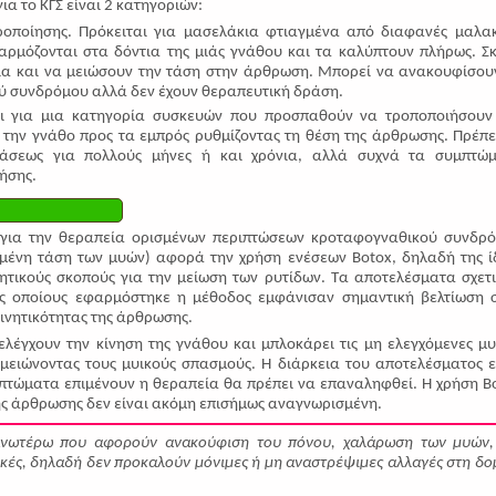
ια το ΚΓΣ είναι 2 κατηγοριών:
οποίησης. Πρόκειται για μασελάκια φτιαγμένα από διαφανές μαλα
αρμόζονται στα δόντια της μιάς γνάθου και τα καλύπτουν πλήρως. Σ
ια και να μειώσουν την τάση στην άρθρωση. Μπορεί να ανακουφίσου
 συνδρόμου αλλά δεν έχουν θεραπευτική δράση.
αι για μια κατηγορία συσκευών που προσπαθούν να τροποποιήσουν
 την γνάθο προς τα εμπρός ρυθμίζοντας τη θέση της άρθρωσης. Πρέπε
βάσεως για πολλούς μήνες ή και χρόνια, αλλά συχνά τα συμπτώ
ήσης.
 για την θεραπεία ορισμένων περιπτώσεων κροταφογναθικού συνδρ
μένη τάση των μυών) αφορά την χρήση ενέσεων Botox, δηλαδή της ί
ητικούς σκοπούς για την μείωση των ρυτίδων. Τα αποτελέσματα σχετ
ους οποίους εφαρμόστηκε η μέθοδος εμφάνισαν σημαντική βελτίωση 
κινητικότητας της άρθρωσης.
ελέγχουν την κίνηση της γνάθου και μπλοκάρει τις μη ελεγχόμενες μυ
 μειώνοντας τους μυικούς σπασμούς. Η διάρκεια του αποτελέσματος ε
μπτώματα επιμένουν η θεραπεία θα πρέπει να επαναληφθεί. Η χρήση B
ής άρθρωσης δεν είναι ακόμη επισήμως αναγνωρισμένη.
ανωτέρω που αφορούν ανακούφιση του πόνου, χαλάρωση των μυών,
ικές, δηλαδή δεν προκαλούν μόνιμες ή μη αναστρέψιμες αλλαγές στη δο