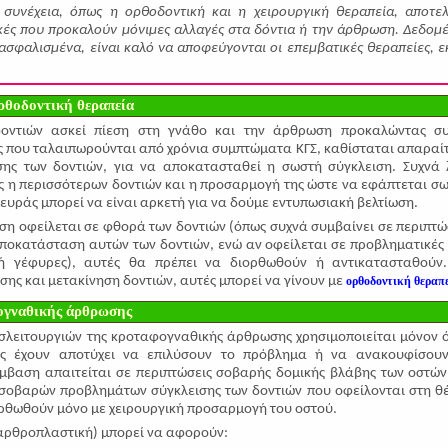
 συνέχεια, όπως η ορθοδοντική και η χειρουργική θεραπεία, αποτε
ικές που προκαλούν μόνιμες αλλαγές στα δόντια ή την άρθρωση. Δεδομ
ξασφαλισμένα, είναι καλό να αποφεύγονται οι επεμβατικές θεραπείες, ε
ρθοδοντική θεραπεία
δοντιών ασκεί πίεση στη γνάθο και την άρθρωση προκαλώντας σ
 που ταλαιπωρούνται από χρόνια συμπτώματα ΚΓΣ, καθίσταται απαραί
σης των δοντιών, για να αποκατασταθεί η σωστή σύγκλειση. Συχνά 
ός η περισσότερων δοντιών και η προσαρμογή της ώστε να εφάπτεται σ
λευράς μπορεί να είναι αρκετή για να δούμε εντυπωσιακή βελτίωση.
ση οφείλεται σε φθορά των δοντιών (όπως συχνά συμβαίνει σε περιπτώ
αποκατάσταση αυτών των δοντιών, ενώ αν οφείλεται σε προβληματικές
ή γέφυρες), αυτές θα πρέπει να διορθωθούν ή αντικατασταθούν
σης και μετακίνηση δοντιών, αυτές μπορεί να γίνουν με
ορθοδοντική θεραπ
ογναθικής άρθρωσης
υσλειτουργιών της κροταφογναθικής άρθρωσης χρησιμοποιείται μόνον 
ίες έχουν αποτύχει να επιλύσουν το πρόβλημα ή να ανακουφίσου
μβαση απαιτείται σε περιπτώσεις σοβαρής δομικής βλάβης των οστών
 σοβαρών προβλημάτων σύγκλεισης των δοντιών που οφείλονται στη θ
ορθωθούν μόνο με χειρουργική προσαρμογή του οστού.
 (αρθροπλαστική) μπορεί να αφορούν: