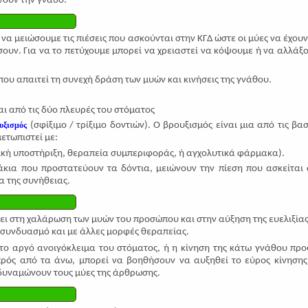
νούν την γνάθο.
α μειώσουμε τις πιέσεις που ασκούνται στην ΚΓΔ ώστε οι μύες να έχουν
ουν. Για να το πετύχουμε μπορεί να χρειαστεί να κόψουμε ή να αλλάξ
που απαιτεί τη συνεχή δράση των μυών και κινήσεις της γνάθου.
 από τις δύο πλευρές του στόματος
υξισμός
(σφίξιμο / τρίξιμο δοντιών). Ο βρουξισμός είναι μια από τις βασ
μετωπιστεί με:
ική υποστήριξη, θεραπεία συμπεριφοράς, ή αγχολυτικά φάρμακα).
άκια που προστατεύουν τα δόντια, μειώνουν την πίεση που ασκείται 
α της συνήθειας.
ι στη χαλάρωση των μυών του προσώπου και στην αύξηση της ευελιξίας
 συνδυασμό και με άλλες μορφές θεραπείας.
 το αργό ανοιγόκλειμα του στόματος, ή η κίνηση της κάτω γνάθου προ
ρός από τα άνω, μπορεί να βοηθήσουν να αυξηθεί το εύρος κίνησης
δυναμώνουν τους μύες της άρθρωσης.