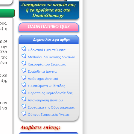
ους,
ΟΔΟΝΤΙΑΤΡΙΚΟ QUIZ
α) ή
Δημοφιλέστερα άρθρα
ριοι
 την
Οδοντικά Εμφυτεύματα
αλλά
 της
Μέθοδοι Λεύκανσης Δοντιών
 ένα
Κακοσμία του Στόματος
Ευαίσθητα Δόντια
ρική
Απόστημα Δοντιού
ιξη,
Συμπτώματα Ουλίτιδας
Θεραπείες Περιοδοντίτιδας
Απονεύρωση Δοντιού
α αν
Συστατικά της Οδοντόκρεμας
ί να
Οδηγοί Στοματικής Υγείας
Διαβάστε επίσης: