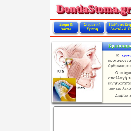
DontiaStoma.gr
Στόμα &
Στοματική
Παθήσεις Στό
Δόντια
Υγιεινή
Δοντιών & Ο
Κροτοταφο
κροτ
Το
κροταφογναθ
άρθρωση και
Ο στόχο
απαλλαγή τ
κινητικότητ
των εμπλεκό
Διαβάστε