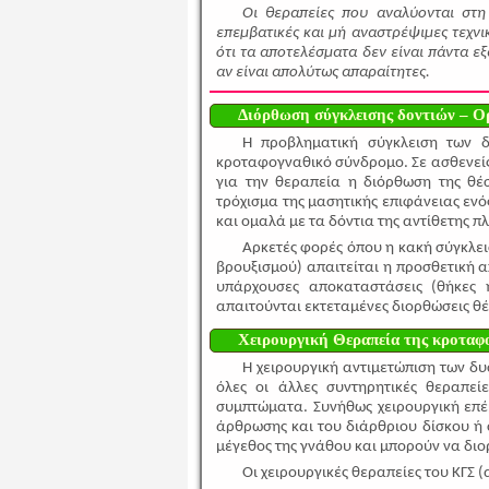
Οι θεραπείες που αναλύονται στη
επεμβατικές και μή αναστρέψιμες τεχν
ότι τα αποτελέσματα δεν είναι πάντα ε
αν είναι απολύτως απαραίτητες.
Διόρθωση σύγκλεισης δοντιών – Ο
Η προβληματική σύγκλειση των 
κροταφογναθικό σύνδρομο. Σε ασθενείς
για την θεραπεία η διόρθωση της θέ
τρόχισμα της μασητικής επιφάνειας εν
και ομαλά με τα δόντια της αντίθετης π
Αρκετές φορές όπου η κακή σύγκλει
βρουξισμού) απαιτείται η προσθετική 
υπάρχουσες αποκαταστάσεις (θήκες 
απαιτούνται εκτεταμένες διορθώσεις θέ
Χειρουργική Θεραπεία της κροταφ
Η χειρουργική αντιμετώπιση των δ
όλες οι άλλες συντηρητικές θεραπε
συμπτώματα. Συνήθως χειρουργική επέ
άρθρωσης και του διάρθριου δίσκου ή
μέγεθος της γνάθου και μπορούν να δι
Οι χειρουργικές θεραπείες του ΚΓΣ