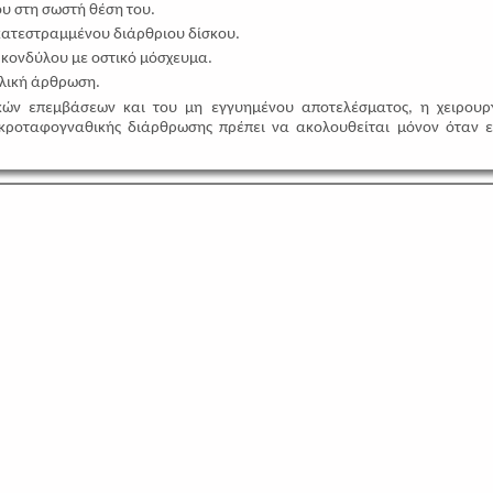
υ στη σωστή θέση του.
κατεστραμμένου διάρθριου δίσκου.
κονδύλου με οστικό μόσχευμα.
λλική άρθρωση.
κών επεμβάσεων και του μη εγγυημένου αποτελέσματος, η χειρουρ
 κροταφογναθικής διάρθρωσης πρέπει να ακολουθείται μόνον όταν ε