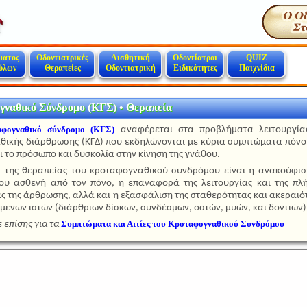
ματος
Οδοντιατρικές
Αισθητική
Οδοντίατροι
QUIZ
ύλων
Θεραπείες
Οδοντιατρική
Ειδικότητες
Παιχνίδια
γναθικό Σύνδρομο (ΚΓΣ) • Θεραπεία
αφογναθικό σύνδρομο (ΚΓΣ)
αναφέρεται στα προβλήματα λειτουργία
ικής διάρθρωσης (ΚΓΔ) που εκδηλώνονται με κύρια συμπτώματα πόνο
 το πρόσωπο και δυσκολία στην κίνηση της γνάθου.
ι της θεραπείας του κροταφογναθικού συνδρόμου είναι η ανακούφισ
ου ασθενή από τον πόνο, η επαναφορά της λειτουργίας και της πλ
ας της άρθρωσης, αλλά και η εξασφάλιση της σταθερότητας και ακεραιό
μενων ιστών (διάρθριων δίσκων, συνδέσμων, οστών, μυών, και δοντιών)
Συμπτώματα και Αιτίες του Κροταφογναθικού Συνδρόμου
 επίσης για τα