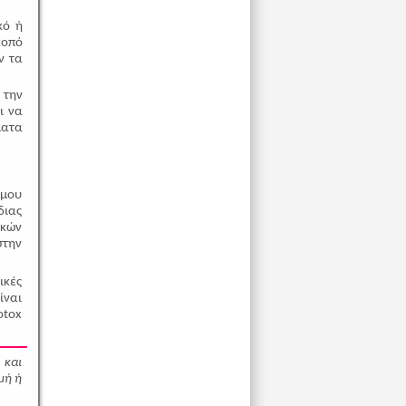
κό ή
κοπό
ν τα
 την
ι να
ματα
όμου
διας
ικών
στην
ικές
ίναι
otox
 και
μή ή