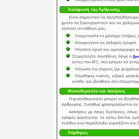
Ελαφρό μασάζ στους μύες που κι
Χαλάρωση της Άρθρωσης
Είναι σημαντικό να προσπαθήσουμε ν
χρόνο να ξεκουραστούν και να χαλαρώσ
κάποιες συνήθειες μας :
Σταματείστε το μάσημα τσίχλας, 
Αποφεύγετε τις σκληρές τροφές
Μασάτε αργά και ομοιόμορφα και
Σταματείστε συνήθειες όπως ο
βρο
αιτίες του ΚΓΣ, που μπορεί να αντι
Μείωση του άγχους (με ψυχολογ
Νάρθηκες νυκτός, ειδικά μασελ
γνάθο, και βοηθούν στο σταμάτημ
Φυσιοθεραπεία και ασκήσεις
Η φυσιοθεραπεία μπορεί να βοηθήσε
άρθρωσης. Συνήθως χρησιμοποιείται σε
Ασκήσεις με ήπιες διατάσεις, όπως
εμπρός φέρνοντας τα κάτω δόντια εμπ
γνάθου ενώ παράλληλα γυμνάζουν και 
Νάρθηκες