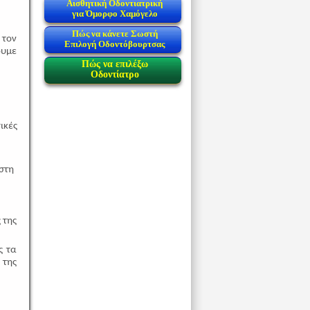
Αισθητική Οδοντιατρική
για Όμορφο Χαμόγελο
Πώς να κάνετε Σωστή
 τον
Επιλογή Οδοντόβουρτσας
ουμε
Πώς να επιλέξω
Οδοντίατρο
ικές
στη
 της
ς τα
 της