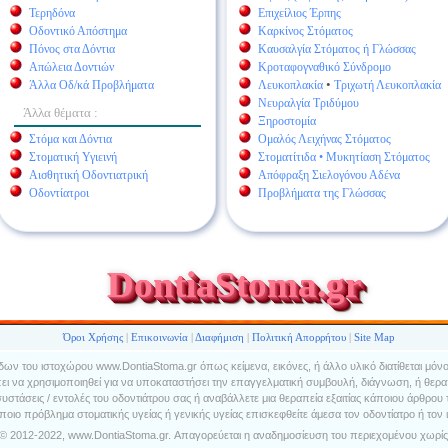
Τερηδόνα
Επιχείλιος Έρπης
Οδοντικό Απόστημα
Καρκίνος Στόματος
Πόνος στα Δόντια
Καυσαλγία Στόματος ή Γλώσσας
Απώλεια Δοντιών
Κροταφογναθικό Σύνδρομο
•
Άλλα Οδ/κά Προβλήματα
Λευκοπλακία
Τριχωτή Λευκοπλακία
Νευραλγία Τριδύμου
Άλλα θέματα :
Ξηροστομία
Στόμα και Δόντια
Ομαλός Λειχήνας Στόματος
Στοματική Υγιεινή
Στοματίτιδα • Μυκητίαση Στόματος
Αισθητική Οδοντιατρική
Απόφραξη Σιελογόνου Αδένα
Οδοντίατροι
Προβλήματα της Γλώσσας
DontiaStoma.gr
Όροι Χρήσης
|
Επικοινωνία
|
Διαφήμιση
|
Πολιτική Απορρήτου
|
Site Map
δων του ιστοχώρου www.DontiaStoma.gr όπως κείμενα, εικόνες, ή άλλο υλικό διατίθεται μόν
ει να χρησιμοποιηθεί για να υποκαταστήσει την επαγγελματική συμβουλή, διάγνωση, ή θεραπ
συστάσεις / εντολές του οδοντιάτρου σας ή αναβάλλετε μια θεραπεία εξαιτίας κάποιου άρθρου
ποιο πρόβλημα στοματικής υγείας ή γενικής υγείας επισκεφθείτε άμεσα τον οδοντίατρο ή τον ι
 © 2012-2022, www.DontiaStoma.gr. Απαγορεύεται η αναδημοσίευση του περιεχομένου χωρίς