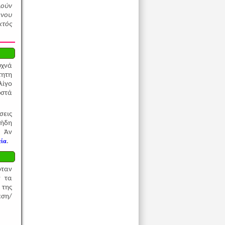
λούν
ένου
κτός
υχνά
τητη
λίγο
ωστά
σεις
 ήδη
. Άν
εία
.
όταν
ν τα
 της
έση/