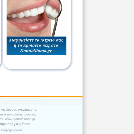
ο για λόγους ενημέρωσης.
εία του οδοντιάτρου σας.
 του www.DontiaStoma.gr.
ατρό σας για εξέταση.
 έγγραφη άδεια.