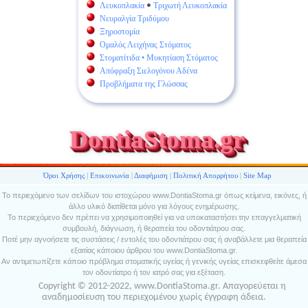
Λευκοπλακία
•
Τριχωτή Λευκοπλακία
Νευραλγία Τριδύμου
Ξηροστομία
Ομαλός Λειχήνας Στόματος
Στοματίτιδα • Μυκητίαση Στόματος
Απόφραξη Σιελογόνου Αδένα
Προβλήματα της Γλώσσας
DontiaStoma.gr
Όροι Χρήσης
|
Επικοινωνία
|
Διαφήμιση
|
Πολιτική Απορρήτου
|
Site Map
Το περιεχόμενο των σελίδων του ιστοχώρου www.DontiaStoma.gr όπως κείμενα, εικόνες, ή
άλλο υλικό διατίθεται μόνο για λόγους ενημέρωσης.
Το περιεχόμενο δεν πρέπει να χρησιμοποιηθεί για να υποκαταστήσει την επαγγελματική
συμβουλή, διάγνωση, ή θεραπεία του οδοντιάτρου σας.
Ποτέ μην αγνοήσετε τις συστάσεις / εντολές του οδοντιάτρου σας ή αναβάλλετε μια θεραπεία
εξαιτίας κάποιου άρθρου του www.DontiaStoma.gr.
Αν αντιμετωπίζετε κάποιο πρόβλημα στοματικής υγείας ή γενικής υγείας επισκεφθείτε άμεσα
τον οδοντίατρο ή τον ιατρό σας για εξέταση.
Copyright © 2012-2022, www.DontiaStoma.gr. Απαγορεύεται η
αναδημοσίευση του περιεχομένου χωρίς έγγραφη άδεια.