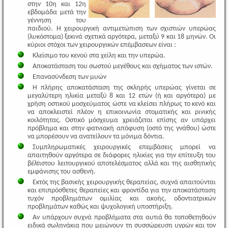
στην 10η και 12η
εβδομάδα μετά την
γέννηση του
παιδιού. Η χειρουργική αντιμετώπιση των σχιστιών υπερώας
(λυκόστομα) ξεκινά σχετικά αργότερα, μεταξύ 9 και 18 μηνών. Οι
κύριοι στόχοι των χειρουργικών επέμβασεων είναι :
Κλείσιμο του κενού στα χείλη και την υπερώα.
Αποκατάσταση του σωστού μεγέθους και σχήματος των ιστών.
Επανασύνδεση των μυών
Η πλήρης αποκατάσταση της σκληρής υπερώας γίνεται σε
μεγαλύτερη ηλικία μεταξύ 8 και 12 ετών (ή και αργότερα) με
χρήση οστικού μοσχεύματος ώστε να κλείσει πλήρως το κενό και
να αποκλειστεί πλέον η επικοινωνία στοματικής και ρινικής
κοιλότητας. Οστικό μόσχευμα χρειάζεται επίσης αν υπάρχει
πρόβλημα και στην φατνιακή απόφυση (οστό της γνάθου) ώστε
να μπορέσουν να ανατείλουν τα μόνιμα δόντια.
Συμπληρωματικές χειρουργικές επεμβάσεις μπορεί να
απαιτηθούν αργότερα σε διάφορες ηλικίες για την επίτευξη του
βέλτιστου λειτουργικού αποτελέσματος αλλά και της αισθητικής
εμφάνισης του ασθενή.
Εκτός της βασικής χειρουργικής θεραπείας, συχνά απαιτούνται
και επιπρόσθετες θεραπείες και φροντίδα για την αποκατάσταση
τυχόν προβλημάτων ομιλίας και ακοής, οδοντιατρικών
προβλημάτων καθώς και ψυχολογική υποστήριξη.
Αν υπάρχουν συχνά προβλήματα στα αυτιά θα τοποθετηθούν
ειδικά σωληνάκια που μειώνουν τη συσσώρευση υγρών και τον