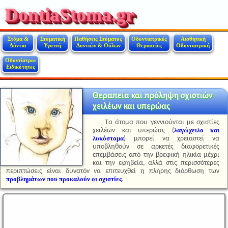
DontiaStoma.gr
Στόμα &
Στοματική
Παθήσεις Στόματος
Οδοντιατρικές
Αισθητική
Δόντια
Υγιεινή
Δοντιών & Ούλων
Θεραπείες
Οδοντιατρική
Οδοντίατροι
Ειδικότητες
Θεραπεία και πρόληψη σχιστιών
χειλέων και υπερώας
Τα άτομα που γεννιούνται με σχιστίες
λαγώχειλο και
χειλέων και υπερώας (
λυκόστομα
) μπορεί να χρειαστεί να
υποβληθούν σε αρκετές διαφορετικές
επεμβάσεις από την βρεφική ηλικία μέχρι
και την εφηβεία, αλλά στις περισσότερες
περιπτώσεις είναι δυνατόν να επιτευχθεί η πλήρης διόρθωση των
προβλημάτων που προκαλούν οι σχιστίες
.