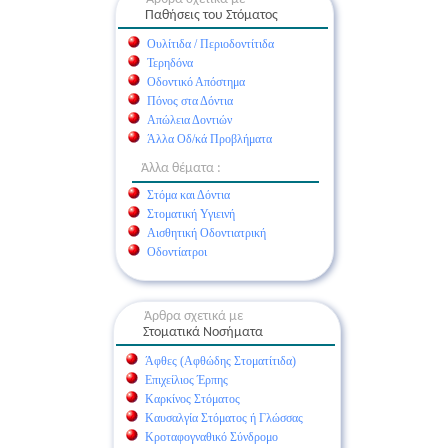
Παθήσεις του Στόματος
Ουλίτιδα / Περιοδοντίτιδα
Τερηδόνα
Οδοντικό Απόστημα
Πόνος στα Δόντια
Απώλεια Δοντιών
Άλλα Οδ/κά Προβλήματα
Άλλα θέματα :
Στόμα και Δόντια
Στοματική Υγιεινή
Αισθητική Οδοντιατρική
Οδοντίατροι
Άρθρα σχετικά με
Στοματικά Νοσήματα
Άφθες (Αφθώδης Στοματίτιδα)
Επιχείλιος Έρπης
Καρκίνος Στόματος
Καυσαλγία Στόματος ή Γλώσσας
Κροταφογναθικό Σύνδρομο