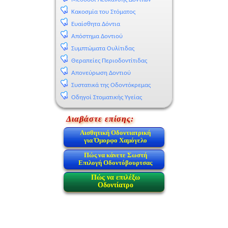
Κακοσμία του Στόματος
Ευαίσθητα Δόντια
Απόστημα Δοντιού
Συμπτώματα Ουλίτιδας
Θεραπείες Περιοδοντίτιδας
Απονεύρωση Δοντιού
Συστατικά της Οδοντόκρεμας
Οδηγοί Στοματικής Υγείας
Διαβάστε επίσης:
Αισθητική Οδοντιατρική
για Όμορφο Χαμόγελο
Πώς να κάνετε Σωστή
Επιλογή Οδοντόβουρτσας
Πώς να επιλέξω
Οδοντίατρο