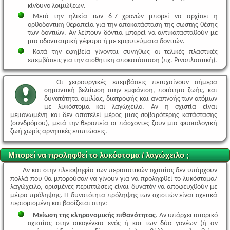
κίνδυνο λοιμώξεων.
Μετά την ηλικία των 6-7 χρονών μπορεί να αρχίσει η
ορθοδοντική θεραπεία για την αποκατάσταση της σωστής θέσης
των δοντιών. Αν λείπουν δόντια μπορεί να αντικατασταθούν με
μια οδοντιατρική γέφυρα ή με εμφυτεύματα δοντιών.
Κατά την εφηβεία γίνονται συνήθως οι τελικές πλαστικές
επεμβάσεις για την αισθητική αποκατάσταση (πχ. Ρινοπλαστική).
Οι χειρουργικές επεμβάσεις πετυχαίνουν σήμερα
σημαντική βελτίωση στην εμφάνιση, ποιότητα ζωής, και
δυνατότητα ομιλίας, διατροφής και αναπνοής των ατόμων
με λυκόστομα και λαγώχειλο. Αν η σχιστία είναι
μεμονωμένη και δεν αποτελεί μέρος μιας σοβαρότερης κατάστασης
(συνδρόμου), μετά την θεραπεία οι πάσχοντες ζουν μια φυσιολογική
ζωή χωρίς αρνητικές επιπτώσεις.
Μπορεί να προληφθεί το λυκόστομα / λαγώχειλο ;
Αν και στην πλειοψηφία των περιστατικών σχιστίας δεν υπάρχουν
πολλά που θα μπορούσαν να γίνουν για να προληφθεί το λυκόστομα/
λαγώχειλο, ορισμένες περιπτώσεις είναι δυνατόν να αποφευχθούν με
μέτρα πρόληψης. Η δυνατότητα πρόληψης των σχιστιών είναι σχετικά
περιορισμένη και βασίζεται στην:
Μείωση της κληρονομικής πιθανότητας
. Αν υπάρχει ιστορικό
σχιστίας στην οικογένεια ενός ή και των δύο γονέων (ή αν