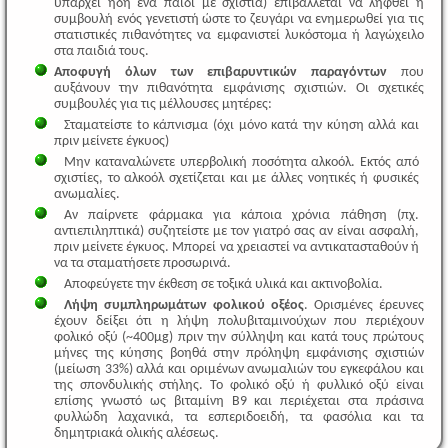
υπάρχει ήδη ένα παιδί με σχιστία) επιβάλλεται να ληφθεί η
συμβουλή ενός γενετιστή ώστε το ζευγάρι να ενημερωθεί για τις
στατιστικές πιθανότητες να εμφανιστεί λυκόστομα ή λαγώχειλο
στα παιδιά τους.
Αποφυγή όλων των επιβαρυντικών παραγόντων
που
αυξάνουν την πιθανότητα εμφάνισης σχιστιών. Οι σχετικές
συμβουλές για τις μέλλουσες μητέρες:
Σταματείστε to κάπνισμα (όχι μόνο κατά την κύηση αλλά και
πριν μείνετε έγκυος)
Μην καταναλώνετε υπερβολική ποσότητα αλκοόλ. Εκτός από
σχιστίες, το αλκοόλ σχετίζεται και με άλλες νοητικές ή φυσικές
ανωμαλίες.
Αν παίρνετε φάρμακα για κάποια χρόνια πάθηση (πχ.
αντιεπιληπτικά) συζητείστε με τον γιατρό σας αν είναι ασφαλή,
πριν μείνετε έγκυος. Μπορεί να χρειαστεί να αντικατασταθούν ή
να τα σταματήσετε προσωρινά.
Αποφεύγετε την έκθεση σε τοξικά υλικά και ακτινοβολία.
Λήψη συμπληρωμάτων φολικού οξέος
. Ορισμένες έρευνες
έχουν δείξει ότι η λήψη πολυβιταμινούχων που περιέχουν
φολικό οξύ (~400μg) πριν την σύλληψη και κατά τους πρώτους
μήνες της κύησης βοηθά στην πρόληψη εμφάνισης σχιστιών
(μείωση 33%) αλλά και οριμένων ανωμαλιών του εγκεφάλου και
της σπονδυλικής στήλης. Το φολικό οξύ ή φυλλικό οξύ είναι
επίσης γνωστό ως βιταμίνη Β9 και περιέχεται στα πράσινα
φυλλώδη λαχανικά, τα εσπεριδοειδή, τα φασόλια και τα
δημητριακά ολικής αλέσεως.