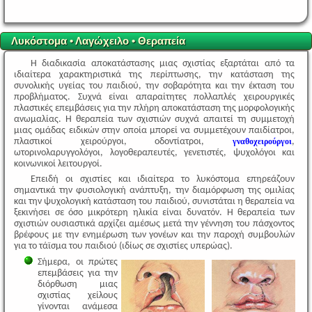
Λυκόστομα • Λαγώχειλο • Θεραπεία
Η διαδικασία αποκατάστασης μιας σχιστίας εξαρτάται από τα
ιδιαίτερα χαρακτηριστικά της περίπτωσης, την κατάσταση της
συνολικής υγείας του παιδιού, την σοβαρότητα και την έκταση του
προβλήματος. Συχνά είναι απαραίτητες πολλαπλές χειρουργικές
πλαστικές επεμβάσεις για την πλήρη αποκατάσταση της μορφολογικής
ανωμαλίας. Η θεραπεία των σχιστιών συχνά απαιτεί τη συμμετοχή
μιας ομάδας ειδικών στην οποία μπορεί να συμμετέχουν παιδίατροι,
πλαστικοί χειρούργοι, οδοντίατροι,
γναθοχειρούργοι
,
ωτορινολαρυγγολόγοι, λογοθεραπευτές, γενετιστές, ψυχολόγοι και
κοινωνικοί λειτουργοί.
Επειδή οι σχιστίες και ιδιαίτερα το λυκόστομα επηρεάζουν
σημαντικά την φυσιολογική ανάπτυξη, την διαμόρφωση της ομιλίας
και την ψυχολογική κατάσταση του παιδιού, συνιστάται η θεραπεία να
ξεκινήσει σε όσο μικρότερη ηλικία είναι δυνατόν. Η θεραπεία των
σχιστιών ουσιαστικά αρχίζει αμέσως μετά την γέννηση του πάσχοντος
βρέφους με την ενημέρωση των γονέων και την παροχή συμβουλών
για το τάϊσμα του παιδιού (ιδίως σε σχιστίες υπερώας).
Σήμερα, οι πρώτες
επεμβάσεις για την
διόρθωση μιας
σχιστίας χείλους
γίνονται ανάμεσα