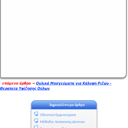
επόμενο άρθρο →
Ουλικά Μοσχεύματα για Κάλυψη Ριζών -
Θεραπεία Υφίζησης Ούλων
Δημοφιλέστερα άρθρα
Οδοντικά Εμφυτεύματα
Μέθοδοι Λεύκανσης Δοντιών